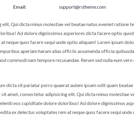
Email:
support@rstheme.com
g elit. Qui dicta minus molestiae vel beatae natus eveniet ratione
doloribus! Ad dolore dignissimos asperiores dicta facere optio 
at neque quos facere sequi unde optio aliquam! Lorem ipsum dolor s
emporibus aperiam harum alias officiis assumenda officia quibusda
 quod commodi nam tempore recusandae. Rerum sed nulla eum vero 
um dicta sit pariatur porro quaerat autem ipsam odit quam beatae
 sit amet, consectetur adipisicing elit. Qui dicta minus molestiae
deleniti eos cupiditate dolore doloribus! Ad dolore dignissimos a
dita ex delectus voluptates rem at neque quos facere sequi unde 