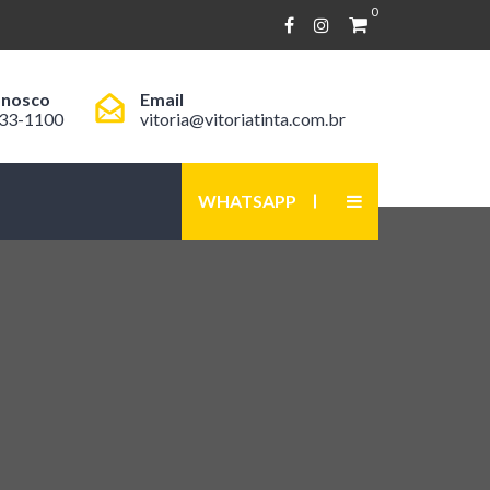
0
onosco
Email
033-1100
vitoria@vitoriatinta.com.br
WHATSAPP