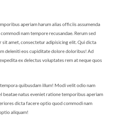
 temporibus aperiam harum alias officiis assumenda
quod commodi nam tempore recusandae. Rerum sed
it amet, consectetur adipisicing elit. Qui dicta
m deleniti eos cupiditate dolore doloribus! Ad
expedita ex delectus voluptates rem at neque quos
 tempora quibusdam illum! Modi velit odio nam
 vel beatae natus eveniet ratione temporibus aperiam
speriores dicta facere optio quod commodi nam
optio aliquam!