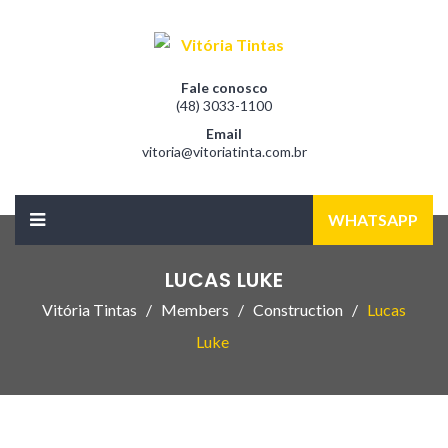
Fale conosco
(48) 3033-1100
Email
vitoria@vitoriatinta.com.br
WHATSAPP
LUCAS LUKE
Vitória Tintas
Members
Construction
Lucas
Luke